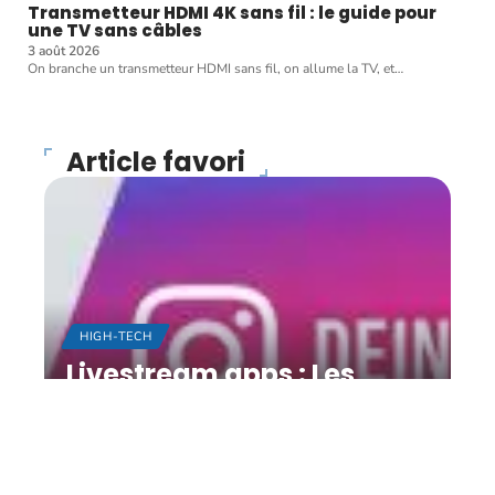
Transmetteur HDMI 4K sans fil : le guide pour
une TV sans câbles
3 août 2026
On branche un transmetteur HDMI sans fil, on allume la TV, et
…
Article favori
HIGH-TECH
Livestream apps : Les
matchs de football de
Bundesliga sur
smartphone