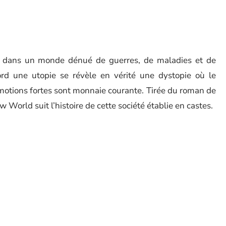
e dans un monde dénué de guerres, de maladies et de
rd une utopie se révèle en vérité une dystopie où le
émotions fortes sont monnaie courante. Tirée du roman de
World suit l’histoire de cette société établie en castes.
ionnés par le système et émotionnellement anesthésiés par
ma). Tout va basculer lorsque Bernard et Lenina vont
té aux règles bien différentes, et où se mêlent liberté,
adapte à merveille l’esprit de l’œuvre originale tout en la