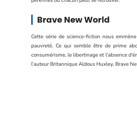
pérennes où chacun peut se retrouver.
Brave New World
Cette série de science-fiction nous emmèn
pauvreté. Ce qui semble être de prime abo
consumérisme, le libertinage et l’absence d’
l’auteur Britannique Aldous Huxley, Brave New 
On y suit l’histoire de deux citoyens, condit
cette société (via une drogue du nom de So
découvrir La Réserve Sauvage où vit une socié
amour et chaos.
Une réflexion sur ces différentes notions qui 
remettant au goût du jour.