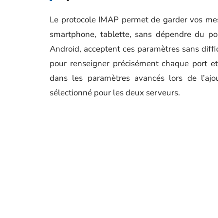
Le protocole IMAP permet de garder vos mess
smartphone, tablette, sans dépendre du por
Android, acceptent ces paramètres sans diffi
pour renseigner précisément chaque port et
dans les paramètres avancés lors de l’aj
sélectionné pour les deux serveurs.
Voici les paramètres à renseigner étape par ét
Sélectionnez « Compte IMAP » lorsque vous
Indiquez l’adresse mail académique et le mo
Renseignez
imap.ac-rennes.fr
port 993
(STARTTLS).
Assurez-vous que l’authentification est bie
Une fois ces réglages validés, l’accès à vo