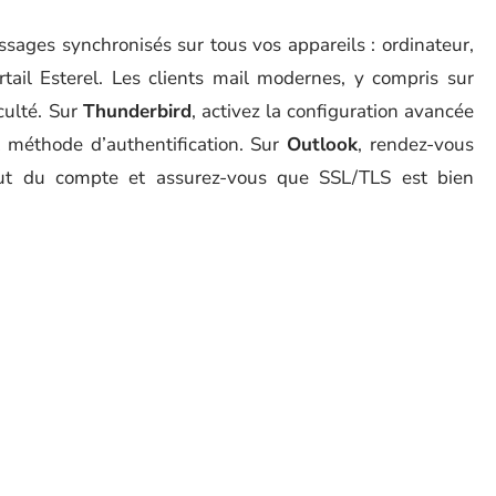
ages synchronisés sur tous vos appareils : ordinateur,
tail Esterel. Les clients mail modernes, y compris sur
culté. Sur
Thunderbird
, activez la configuration avancée
 méthode d’authentification. Sur
Outlook
, rendez-vous
out du compte et assurez-vous que SSL/TLS est bien
ape, pour éviter toute mauvaise surprise :
 ajoutez votre adresse sur Outlook ou Thunderbird.
t de passe, puis poursuivez avec la configuration manuelle.
 (SSL) et
smtp.ac-rennes.fr
port 465 (SSL) ou 587
n demandée à l’envoi comme à la réception.
s messages devient instantané, que ce soit via Firefox,