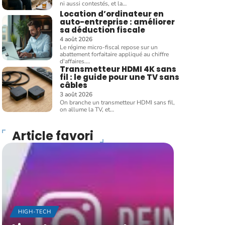
ni aussi contestés, et la
…
Location d’ordinateur en
auto-entreprise : améliorer
sa déduction fiscale
4 août 2026
Le régime micro-fiscal repose sur un
abattement forfaitaire appliqué au chiffre
d'affaires.
…
Transmetteur HDMI 4K sans
fil : le guide pour une TV sans
câbles
3 août 2026
On branche un transmetteur HDMI sans fil,
on allume la TV, et
…
Article favori
HIGH-TECH