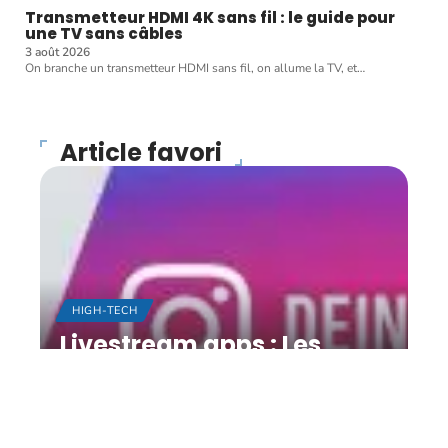
Transmetteur HDMI 4K sans fil : le guide pour
une TV sans câbles
3 août 2026
On branche un transmetteur HDMI sans fil, on allume la TV, et
…
Article favori
HIGH-TECH
Livestream apps : Les
matchs de football de
Bundesliga sur
smartphone