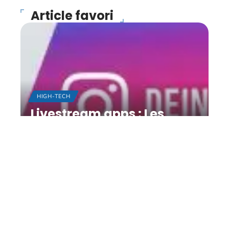
Article favori
HIGH-TECH
Livestream apps : Les
matchs de football de
Bundesliga sur
smartphone
11 mars 2026
Contact
Mentions légales
Sitemap