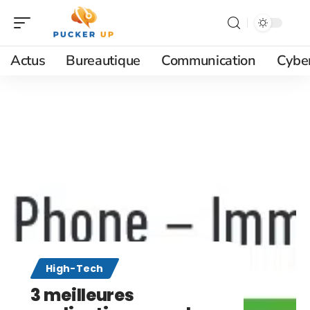
Actus
Bureautique
Communication
Cyber
High-Tech
3 meilleures