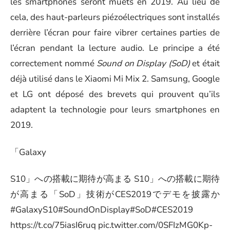
les smartphones seront muets en 2019. Au lieu de
cela, des haut-parleurs piézoélectriques sont installés
derrière l’écran pour faire vibrer certaines parties de
l’écran pendant la lecture audio. Le principe a été
correctement nommé
Sound on Display (SoD)
et était
déjà utilisé dans le
Xiaomi Mi Mix 2
. Samsung, Google
et LG ont déposé des brevets qui prouvent qu’ils
adaptent la technologie pour leurs smartphones en
2019.
「Galaxy
S10」への搭載に期待が高まる S10」への搭載に期待
が高まる「SoD」技術がCES2019でデモを披露か
#GalaxyS10#SoundOnDisplay#SoD#CES2019
https://t.co/75iasI6ruq
pic.twitter.com/0SFIzMG0Kp-