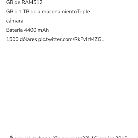
GB de RAM512
GB o 1 TB de almacenamientoTriple
cámara
Batería 4400 mAh
1500 dólares
pic.twitter.com/RkFvlzMZGL